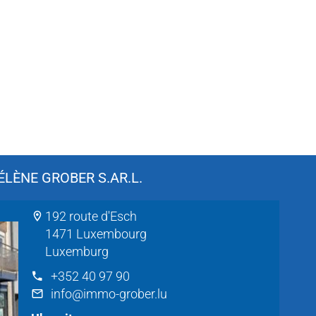
LÈNE GROBER S.AR.L.
192 route d'Esch
1471 Luxembourg
Luxemburg
+352 40 97 90
info@immo-grober.lu