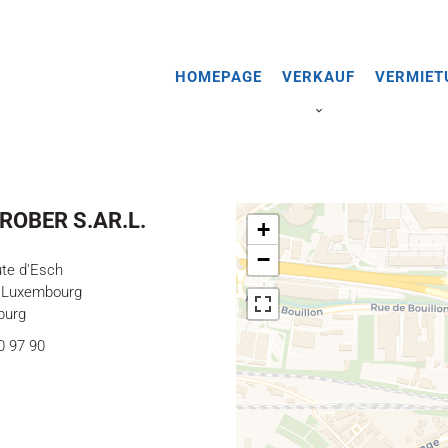
HOMEPAGE
VERKAUF
VERMIET
ROBER S.AR.L.
+
−
ute d'Esch
 Luxembourg
burg
0 97 90