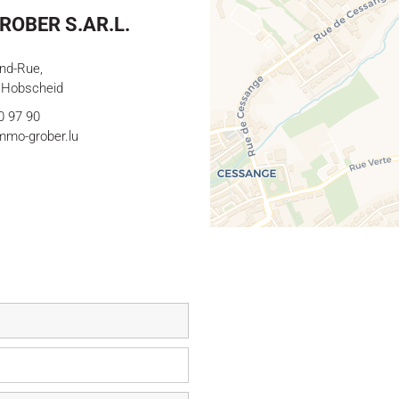
ROBER S.AR.L.
and-Rue,
 Hobscheid
0 97 90
mmo-grober.lu