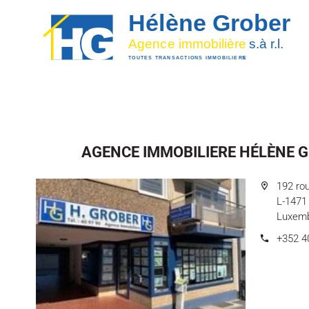
AGENCE IMMOBILIERE HÉLÈNE G
192 ro
L-1471
Luxem
+352 4