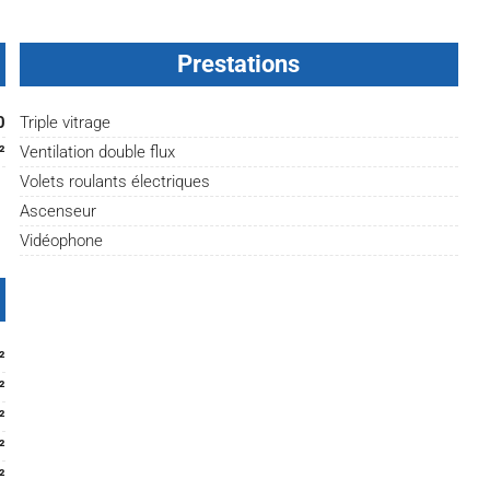
Prestations
0
Triple vitrage
²
Ventilation double flux
Volets roulants électriques
Ascenseur
Vidéophone
²
²
²
²
²