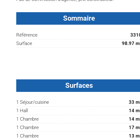
Sommaire
Référence
331
Surface
98.97 m
Surfaces
1 Séjour/cuisine
33 m
1 Hall
14 m
1 Chambre
14 m
1 Chambre
17 m
1 Chambre
13 m