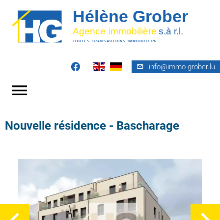
info@immo-grober.lu
Nouvelle résidence - Bascharage