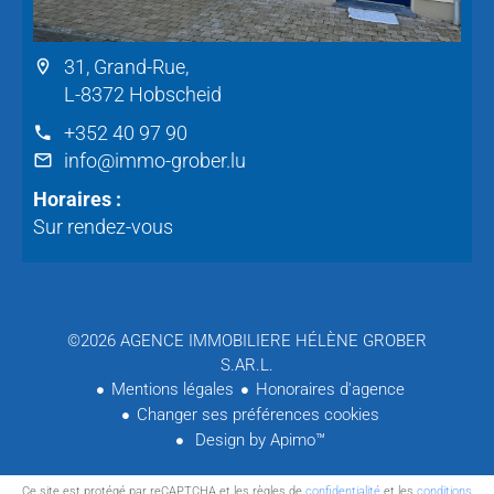
31, Grand-Rue,
L-8372 Hobscheid
+352 40 97 90
info@immo-grober.lu
Horaires :
Sur rendez-vous
©2026 AGENCE IMMOBILIERE HÉLÈNE GROBER
S.AR.L.
Mentions légales
Honoraires d'agence
Changer ses préférences cookies
Design by
Apimo™
Ce site est protégé par reCAPTCHA et les règles de
confidentialité
et les
conditions